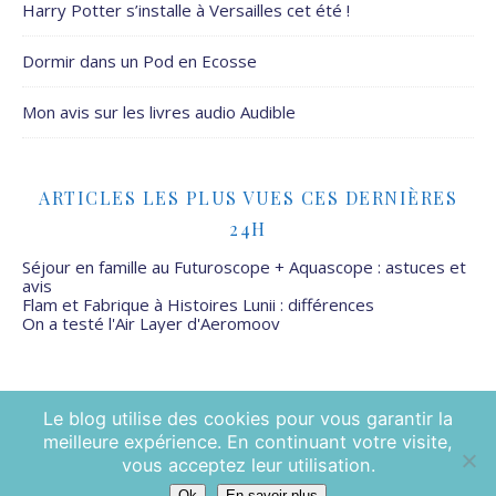
Harry Potter s’installe à Versailles cet été !
Dormir dans un Pod en Ecosse
Mon avis sur les livres audio Audible
ARTICLES LES PLUS VUES CES DERNIÈRES
24H
Séjour en famille au Futuroscope + Aquascope : astuces et
avis
Flam et Fabrique à Histoires Lunii : différences
On a testé l'Air Layer d'Aeromoov
Le blog utilise des cookies pour vous garantir la
meilleure expérience. En continuant votre visite,
Mamans Mais Pas Que - 2026 ©
vous acceptez leur utilisation.
Ok
En savoir plus