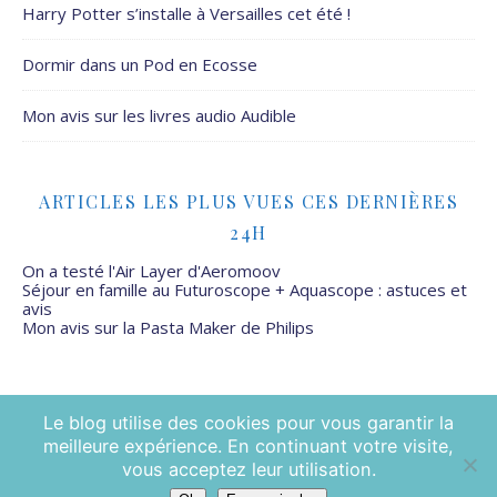
Harry Potter s’installe à Versailles cet été !
Dormir dans un Pod en Ecosse
Mon avis sur les livres audio Audible
ARTICLES LES PLUS VUES CES DERNIÈRES
24H
On a testé l'Air Layer d'Aeromoov
Séjour en famille au Futuroscope + Aquascope : astuces et
avis
Mon avis sur la Pasta Maker de Philips
Le blog utilise des cookies pour vous garantir la
meilleure expérience. En continuant votre visite,
Mamans Mais Pas Que - 2026 ©
vous acceptez leur utilisation.