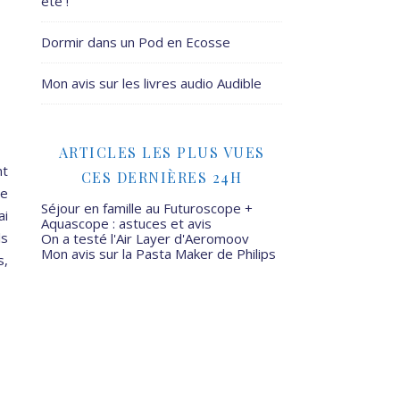
été !
Dormir dans un Pod en Ecosse
Mon avis sur les livres audio Audible
ARTICLES LES PLUS VUES
nt
CES DERNIÈRES 24H
de
Séjour en famille au Futuroscope +
ai
Aquascope : astuces et avis
ls
On a testé l'Air Layer d'Aeromoov
Mon avis sur la Pasta Maker de Philips
s,