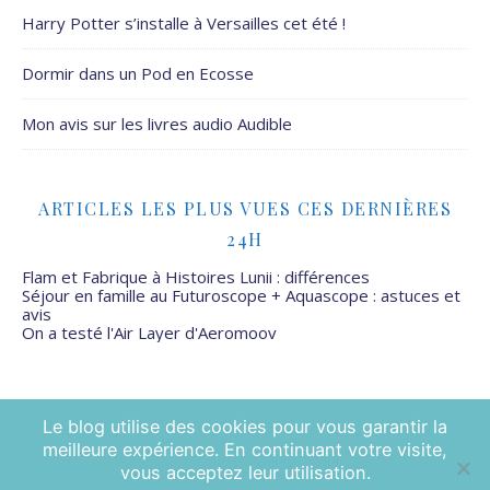
Harry Potter s’installe à Versailles cet été !
Dormir dans un Pod en Ecosse
Mon avis sur les livres audio Audible
ARTICLES LES PLUS VUES CES DERNIÈRES
24H
Flam et Fabrique à Histoires Lunii : différences
Séjour en famille au Futuroscope + Aquascope : astuces et
avis
On a testé l'Air Layer d'Aeromoov
Le blog utilise des cookies pour vous garantir la
meilleure expérience. En continuant votre visite,
Mamans Mais Pas Que - 2026 ©
vous acceptez leur utilisation.