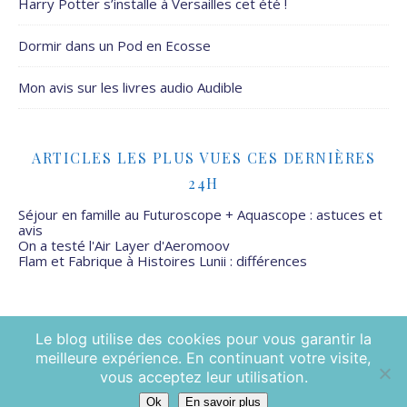
Harry Potter s’installe à Versailles cet été !
Dormir dans un Pod en Ecosse
Mon avis sur les livres audio Audible
ARTICLES LES PLUS VUES CES DERNIÈRES
24H
Séjour en famille au Futuroscope + Aquascope : astuces et
avis
On a testé l'Air Layer d'Aeromoov
Flam et Fabrique à Histoires Lunii : différences
Le blog utilise des cookies pour vous garantir la
meilleure expérience. En continuant votre visite,
Mamans Mais Pas Que - 2026 ©
vous acceptez leur utilisation.
Ok
En savoir plus