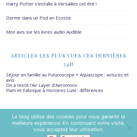
Harry Potter s’installe à Versailles cet été !
Dormir dans un Pod en Ecosse
Mon avis sur les livres audio Audible
ARTICLES LES PLUS VUES CES DERNIÈRES
24H
Séjour en famille au Futuroscope + Aquascope : astuces et
avis
On a testé l'Air Layer d'Aeromoov
Flam et Fabrique à Histoires Lunii : différences
Le blog utilise des cookies pour vous garantir la
meilleure expérience. En continuant votre visite,
Mamans Mais Pas Que - 2026 ©
vous acceptez leur utilisation.