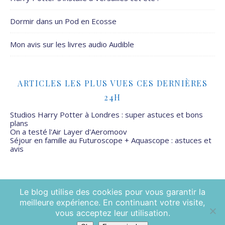
Dormir dans un Pod en Ecosse
Mon avis sur les livres audio Audible
ARTICLES LES PLUS VUES CES DERNIÈRES
24H
Studios Harry Potter à Londres : super astuces et bons
plans
On a testé l'Air Layer d'Aeromoov
Séjour en famille au Futuroscope + Aquascope : astuces et
avis
Le blog utilise des cookies pour vous garantir la
meilleure expérience. En continuant votre visite,
Mamans Mais Pas Que - 2026 ©
vous acceptez leur utilisation.