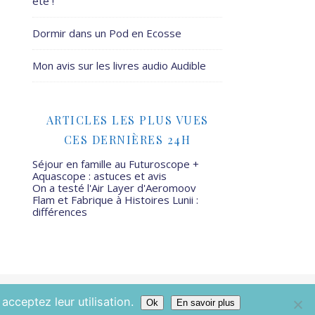
été !
Dormir dans un Pod en Ecosse
Mon avis sur les livres audio Audible
ARTICLES LES PLUS VUES
CES DERNIÈRES 24H
Séjour en famille au Futuroscope +
Aquascope : astuces et avis
On a testé l'Air Layer d'Aeromoov
Flam et Fabrique à Histoires Lunii :
différences
Mamans Mais Pas Que - 2026 ©
acceptez leur utilisation.
Ok
En savoir plus