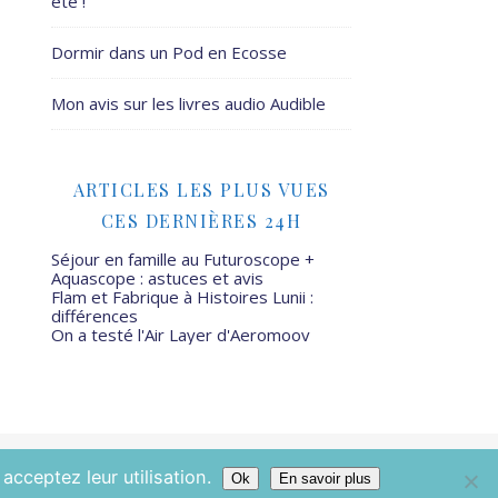
été !
Dormir dans un Pod en Ecosse
Mon avis sur les livres audio Audible
ARTICLES LES PLUS VUES
CES DERNIÈRES 24H
Séjour en famille au Futuroscope +
Aquascope : astuces et avis
Flam et Fabrique à Histoires Lunii :
différences
On a testé l'Air Layer d'Aeromoov
Mamans Mais Pas Que - 2026 ©
acceptez leur utilisation.
Ok
En savoir plus