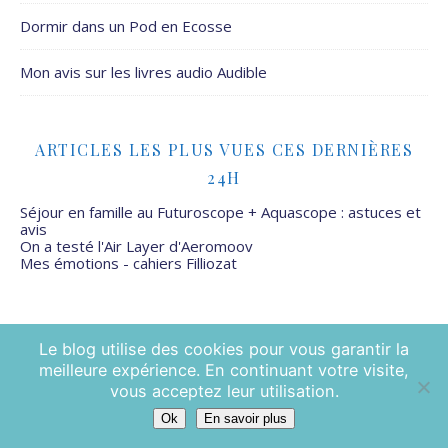
Dormir dans un Pod en Ecosse
Mon avis sur les livres audio Audible
ARTICLES LES PLUS VUES CES DERNIÈRES
24H
Séjour en famille au Futuroscope + Aquascope : astuces et
avis
On a testé l'Air Layer d'Aeromoov
Mes émotions - cahiers Filliozat
Le blog utilise des cookies pour vous garantir la
meilleure expérience. En continuant votre visite,
Mamans Mais Pas Que - 2026 ©
vous acceptez leur utilisation.
Ok
En savoir plus