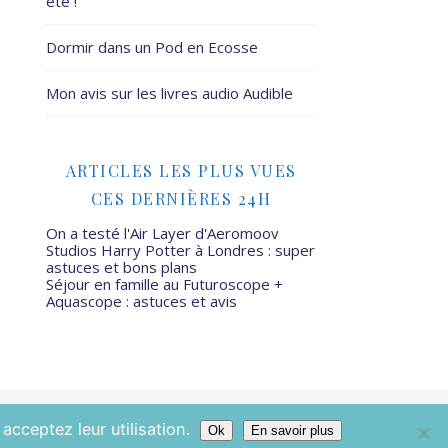
été !
Dormir dans un Pod en Ecosse
Mon avis sur les livres audio Audible
ARTICLES LES PLUS VUES
CES DERNIÈRES 24H
On a testé l'Air Layer d'Aeromoov
Studios Harry Potter à Londres : super
astuces et bons plans
Séjour en famille au Futuroscope +
Aquascope : astuces et avis
Mamans Mais Pas Que - 2026 ©
acceptez leur utilisation.
Ok
En savoir plus