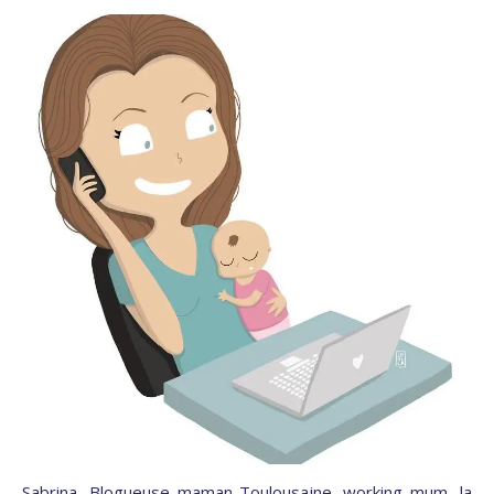
Sabrina, Blogueuse maman Toulousaine, working mum, la