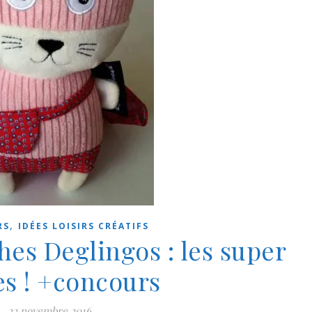
,
RS
IDÉES LOISIRS CRÉATIFS
hes Deglingos : les super
s ! +concours
22 novembre 2016