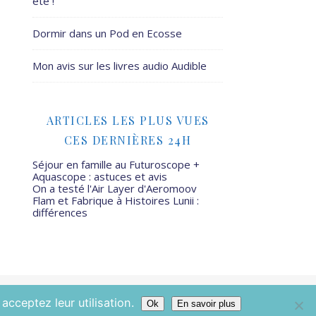
été !
Dormir dans un Pod en Ecosse
Mon avis sur les livres audio Audible
ARTICLES LES PLUS VUES
CES DERNIÈRES 24H
Séjour en famille au Futuroscope +
Aquascope : astuces et avis
On a testé l'Air Layer d'Aeromoov
Flam et Fabrique à Histoires Lunii :
différences
Mamans Mais Pas Que - 2026 ©
acceptez leur utilisation.
Ok
En savoir plus