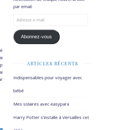
par email.
Adresse e-mail
Abonnez-vous
té
ai
ARTICLES RÉCENTS
up
ai
Indispensables pour voyager avec
ur
bébé
Mes solaires avec easypara
Harry Potter s’installe à Versailles cet