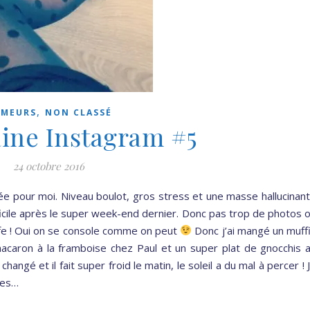
,
UMEURS
NON CLASSÉ
ine Instagram #5
24 octobre 2016
e pour moi. Niveau boulot, gros stress et une masse hallucinan
ifficile après le super week-end dernier. Donc pas trop de photos 
fe ! Oui on se console comme on peut
Donc j’ai mangé un muff
acaron à la framboise chez Paul et un super plat de gnocchis 
angé et il fait super froid le matin, le soleil a du mal à percer ! 
nes…