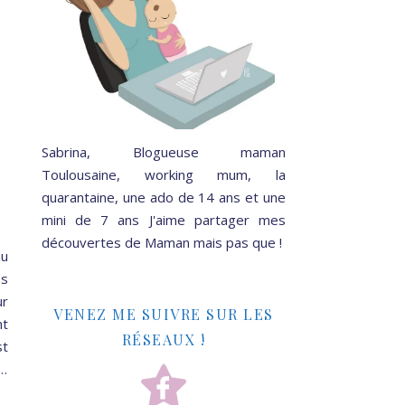
Sabrina, Blogueuse maman
Toulousaine, working mum, la
quarantaine, une ado de 14 ans et une
mini de 7 ans J'aime partager mes
découvertes de Maman mais pas que !
au
ps
ur
VENEZ ME SUIVRE SUR LES
nt
RÉSEAUX !
st
e…