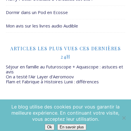
Dormir dans un Pod en Ecosse
Mon avis sur les livres audio Audible
ARTICLES LES PLUS VUES CES DERNIÈRES
24H
Séjour en famille au Futuroscope + Aquascope : astuces et
avis
On a testé l'Air Layer d'Aeromoov
Flam et Fabrique à Histoires Lunii : différences
Le blog utilise des cookies pour vous garantir la
meilleure expérience. En continuant votre visite,
Mamans Mais Pas Que - 2026 ©
vous acceptez leur utilisation.
Ok
En savoir plus