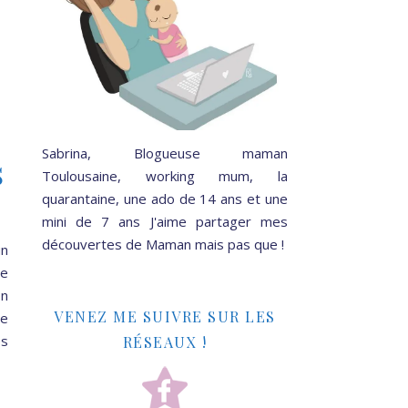
Sabrina, Blogueuse maman
s
Toulousaine, working mum, la
quarantaine, une ado de 14 ans et une
mini de 7 ans J'aime partager mes
découvertes de Maman mais pas que !
un
ue
on
VENEZ ME SUIVRE SUR LES
ce
es
RÉSEAUX !