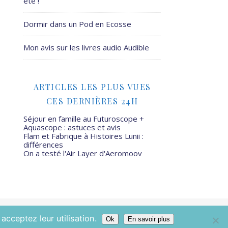
été !
Dormir dans un Pod en Ecosse
Mon avis sur les livres audio Audible
ARTICLES LES PLUS VUES
CES DERNIÈRES 24H
Séjour en famille au Futuroscope +
Aquascope : astuces et avis
Flam et Fabrique à Histoires Lunii :
différences
On a testé l'Air Layer d'Aeromoov
Mamans Mais Pas Que - 2026 ©
acceptez leur utilisation.
Ok
En savoir plus