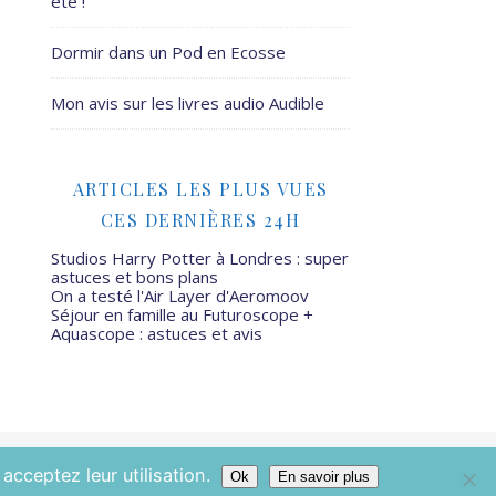
été !
Dormir dans un Pod en Ecosse
Mon avis sur les livres audio Audible
ARTICLES LES PLUS VUES
CES DERNIÈRES 24H
Studios Harry Potter à Londres : super
astuces et bons plans
On a testé l'Air Layer d'Aeromoov
Séjour en famille au Futuroscope +
Aquascope : astuces et avis
Mamans Mais Pas Que - 2026 ©
acceptez leur utilisation.
Ok
En savoir plus