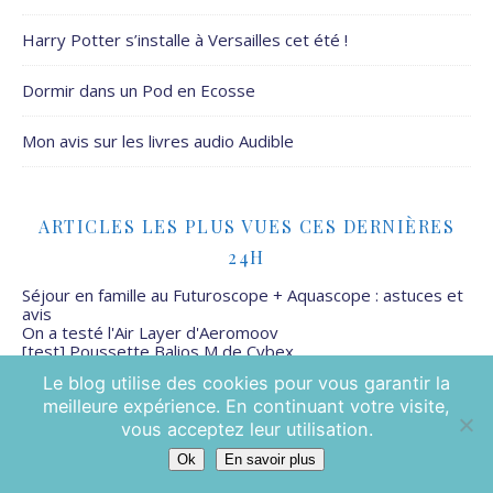
Harry Potter s’installe à Versailles cet été !
Dormir dans un Pod en Ecosse
Mon avis sur les livres audio Audible
ARTICLES LES PLUS VUES CES DERNIÈRES
24H
Séjour en famille au Futuroscope + Aquascope : astuces et
avis
On a testé l'Air Layer d'Aeromoov
[test] Poussette Balios M de Cybex
Le blog utilise des cookies pour vous garantir la
meilleure expérience. En continuant votre visite,
vous acceptez leur utilisation.
Ok
En savoir plus
Mamans Mais Pas Que - 2026 ©