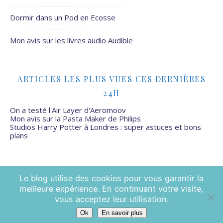
Dormir dans un Pod en Ecosse
Mon avis sur les livres audio Audible
ARTICLES LES PLUS VUES CES DERNIÈRES
24H
On a testé l'Air Layer d'Aeromoov
Mon avis sur la Pasta Maker de Philips
Studios Harry Potter à Londres : super astuces et bons
plans
Le blog utilise des cookies pour vous garantir la
meilleure expérience. En continuant votre visite,
Mamans Mais Pas Que - 2026 ©
vous acceptez leur utilisation.
Ok
En savoir plus