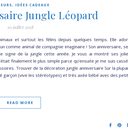
,
EURS
IDÉES CADEAUX
saire Jungle Léopard
10 juillet 2018
animaux et surtout les félins depuis quelques temps. Elle ado
é un comme animal de compagnie imaginaire ! Son anniversaire, s
e signe de la jungle cette année. Je vous ai montré ses joli
C’était finalement le plus simple parce qu’ensuite je me suis cass
ssoires. Trouver de la décoration jungle anniversaire Sur la plupa
ôté garçon (vive les stéréotypes) et très axée bébé avec des peti
READ MORE