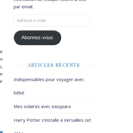
par email.
Adresse e-mail
Abonnez-vous
te
en
ARTICLES RÉCENTS
s,
de
Indispensables pour voyager avec
ur
bébé
Mes solaires avec easypara
Harry Potter s’installe à Versailles cet