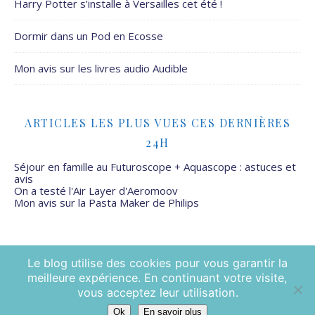
Harry Potter s’installe à Versailles cet été !
Dormir dans un Pod en Ecosse
Mon avis sur les livres audio Audible
ARTICLES LES PLUS VUES CES DERNIÈRES
24H
Séjour en famille au Futuroscope + Aquascope : astuces et
avis
On a testé l'Air Layer d'Aeromoov
Mon avis sur la Pasta Maker de Philips
Le blog utilise des cookies pour vous garantir la
meilleure expérience. En continuant votre visite,
Mamans Mais Pas Que - 2026 ©
vous acceptez leur utilisation.
Ok
En savoir plus