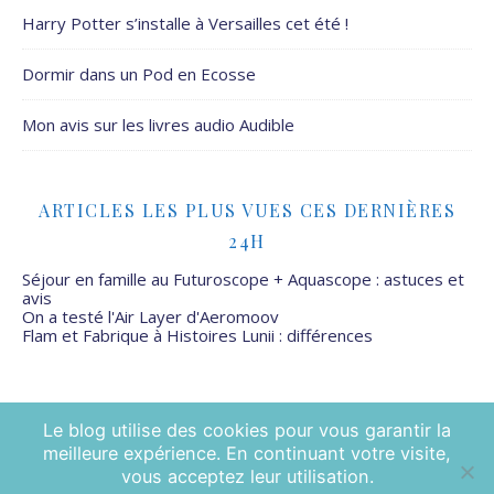
Harry Potter s’installe à Versailles cet été !
Dormir dans un Pod en Ecosse
Mon avis sur les livres audio Audible
ARTICLES LES PLUS VUES CES DERNIÈRES
24H
Séjour en famille au Futuroscope + Aquascope : astuces et
avis
On a testé l'Air Layer d'Aeromoov
Flam et Fabrique à Histoires Lunii : différences
Le blog utilise des cookies pour vous garantir la
meilleure expérience. En continuant votre visite,
Mamans Mais Pas Que - 2026 ©
vous acceptez leur utilisation.