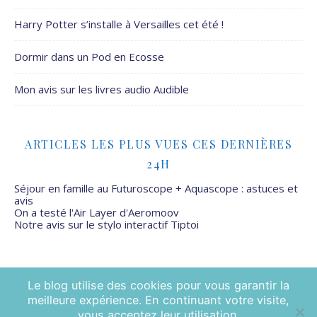
Harry Potter s’installe à Versailles cet été !
Dormir dans un Pod en Ecosse
Mon avis sur les livres audio Audible
ARTICLES LES PLUS VUES CES DERNIÈRES
24H
Séjour en famille au Futuroscope + Aquascope : astuces et
avis
On a testé l'Air Layer d'Aeromoov
Notre avis sur le stylo interactif Tiptoi
Le blog utilise des cookies pour vous garantir la
meilleure expérience. En continuant votre visite,
Mamans Mais Pas Que - 2026 ©
vous acceptez leur utilisation.