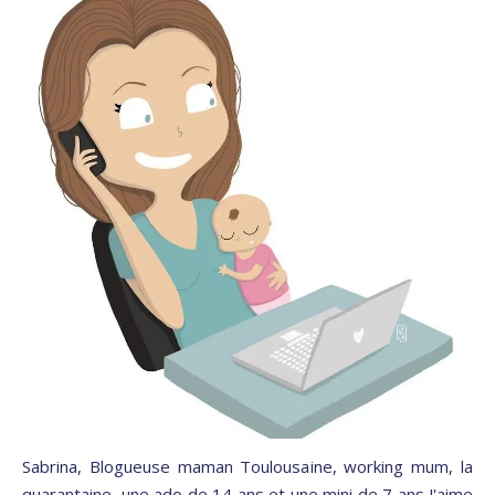
Sabrina, Blogueuse maman Toulousaine, working mum, la
quarantaine, une ado de 14 ans et une mini de 7 ans J'aime