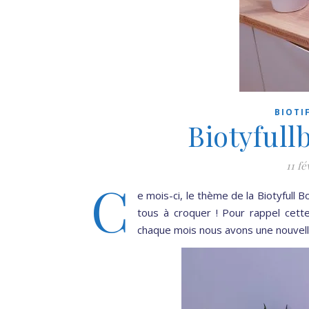
BIOTI
Biotyful
11 fé
C
e mois-ci, le thème de la Biotyfull B
tous à croquer ! Pour rappel cet
chaque mois nous avons une nouvell