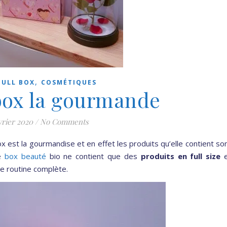
,
FULL BOX
COSMÉTIQUES
lbox la gourmande
vrier 2020
/
No Comments
ox est la gourmandise et en effet les produits qu’elle contient so
te
box beauté
bio ne contient que des
produits en full size
e
e routine complète.