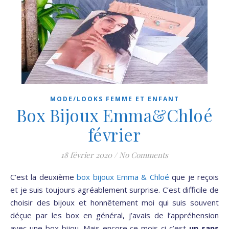
MODE/LOOKS FEMME ET ENFANT
Box Bijoux Emma&Chloé
février
18 février 2020
/
No Comments
C’est la deuxième
box bijoux Emma & Chloé
que je reçois
et je suis toujours agréablement surprise. C’est difficile de
choisir des bijoux et honnêtement moi qui suis souvent
déçue par les box en général, j’avais de l’appréhension
avec une box bijou. Mais encore ce mois-ci c’est
un sans