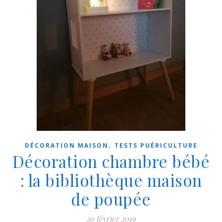
,
DÉCORATION MAISON
TESTS PUÉRICULTURE
Décoration chambre bébé
: la bibliothèque maison
de poupée
20 février 2019