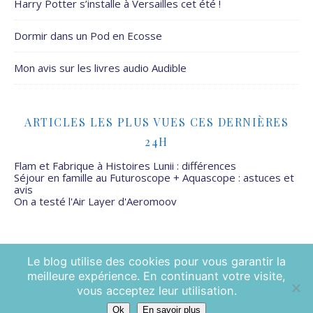
Harry Potter s’installe à Versailles cet été !
Dormir dans un Pod en Ecosse
Mon avis sur les livres audio Audible
ARTICLES LES PLUS VUES CES DERNIÈRES
24H
Flam et Fabrique à Histoires Lunii : différences
Séjour en famille au Futuroscope + Aquascope : astuces et
avis
On a testé l'Air Layer d'Aeromoov
Le blog utilise des cookies pour vous garantir la
meilleure expérience. En continuant votre visite,
Mamans Mais Pas Que - 2026 ©
vous acceptez leur utilisation.
Ok
En savoir plus