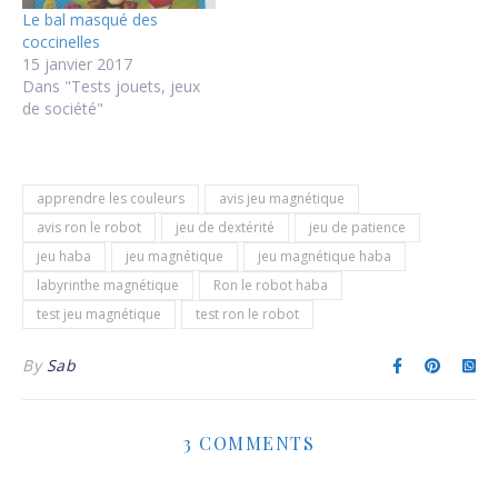
Le bal masqué des
coccinelles
15 janvier 2017
Dans "Tests jouets, jeux
de société"
apprendre les couleurs
avis jeu magnétique
avis ron le robot
jeu de dextérité
jeu de patience
jeu haba
jeu magnétique
jeu magnétique haba
labyrinthe magnétique
Ron le robot haba
test jeu magnétique
test ron le robot
By
Sab
3 COMMENTS