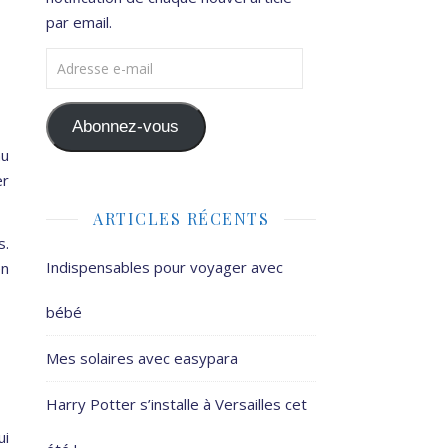
par email.
Adresse e-mail
Abonnez-vous
au
er
ARTICLES RÉCENTS
s.
Indispensables pour voyager avec
en
bébé
Mes solaires avec easypara
Harry Potter s’installe à Versailles cet
ui