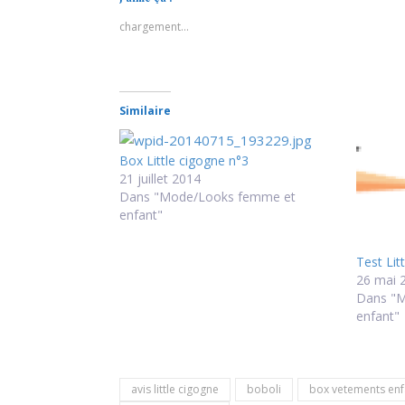
chargement…
Similaire
Box Little cigogne n°3
21 juillet 2014
Dans "Mode/Looks femme et
enfant"
Test Lit
26 mai 
Dans "
enfant"
avis little cigogne
boboli
box vetements enf