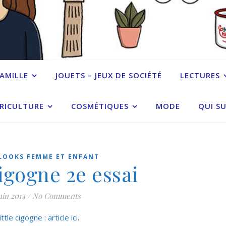
FAMILLE
JOUETS – JEUX DE SOCIÉTÉ
LECTURES
RICULTURE
COSMÉTIQUES
MODE
QUI SU
LOOKS FEMME ET ENFANT
cigogne 2e essai
uin 2014
/
No Comments
little cigogne
:
article ici
.