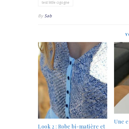
test little cigogne
By
Sab
Y
Une e
Look 2 : Robe bi-matière et