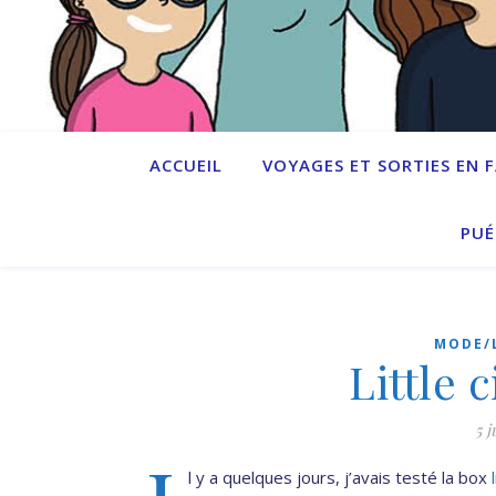
ACCUEIL
VOYAGES ET SORTIES EN 
PUÉ
MODE/
Little 
5 j
l y a quelques jours, j’avais testé la box