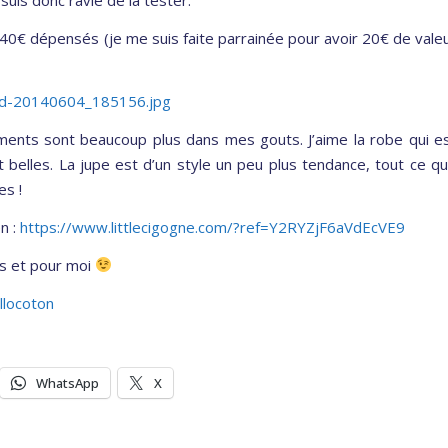
40€ dépensés (je me suis faite parrainée pour avoir 20€ de vale
ents sont beaucoup plus dans mes gouts. J’aime la robe qui e
t belles. La jupe est d’un style un peu plus tendance, tout ce q
es !
en :
https://www.littlecigogne.com/?ref=Y2RYZjF6aVdEcVE9
s et pour moi
llocoton
WhatsApp
X