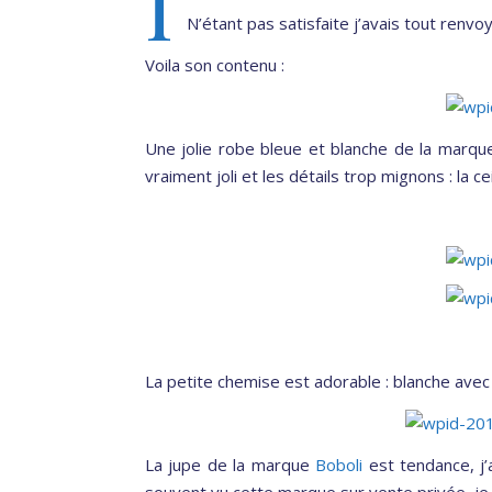
I
N’étant pas satisfaite j’avais tout renvoy
Voila son contenu :
Une jolie robe bleue et blanche de la marq
vraiment joli et les détails trop mignons : la c
La petite chemise est adorable : blanche ave
La jupe de la marque
Boboli
est tendance, j’a
souvent vu cette marque sur vente privée, je s