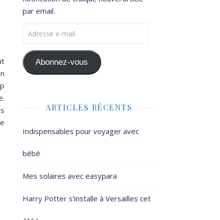
par email.
Adresse e-mail
ut
Abonnez-vous
on
op
e.
ARTICLES RÉCENTS
ès
de
Indispensables pour voyager avec
bébé
Mes solaires avec easypara
Harry Potter s’installe à Versailles cet