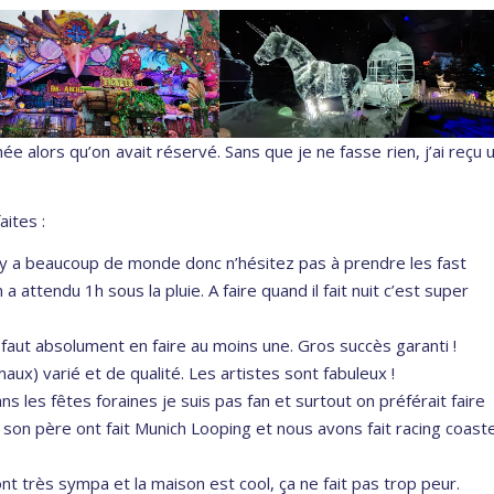
mée alors qu’on avait réservé. Sans que je ne fasse rien, j’ai reçu 
ites :
l y a beaucoup de monde donc n’hésitez pas à prendre les fast
n a attendu 1h sous la pluie. A faire quand il fait nuit c’est super
 faut absolument en faire au moins une. Gros succès garanti !
maux) varié et de qualité. Les artistes sont fabuleux !
s les fêtes foraines je suis pas fan et surtout on préférait faire
son père ont fait Munich Looping et nous avons fait racing coast
t très sympa et la maison est cool, ça ne fait pas trop peur.