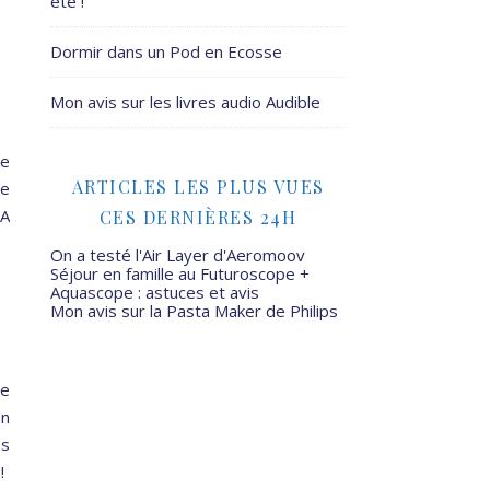
été !
Dormir dans un Pod en Ecosse
Mon avis sur les livres audio Audible
Ne
ARTICLES LES PLUS VUES
ce
 A
CES DERNIÈRES 24H
On a testé l'Air Layer d'Aeromoov
Séjour en famille au Futuroscope +
Aquascope : astuces et avis
Mon avis sur la Pasta Maker de Philips
de
on
es
!