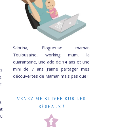
Sabrina, Blogueuse maman
Toulousaine, working mum, la
quarantaine, une ado de 14 ans et une
mini de 7 ans J'aime partager mes
es
découvertes de Maman mais pas que !
e,
r,
VENEZ ME SUIVRE SUR LES
s,
RÉSEAUX !
nt
au