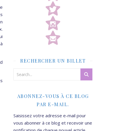
le
is
un
x.
ui
 à
RECHERCHER UN BILLET
nd
is
ABONNEZ-VOUS À CE BLOG
PAR E-MAIL.
Saisissez votre adresse e-mail pour
vous abonner à ce blog et recevoir une
notification de chaque nouvel article