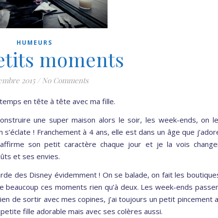
HUMEURS
etits moments
embre 2015
/
No Comments
emps en tête à tête avec ma fille.
nstruire une super maison alors le soir, les week-ends, on l
 s’éclate ! Franchement à 4 ans, elle est dans un âge que j’ador
 affirme son petit caractère chaque jour et je la vois change
oûts et ses envies.
garde des Disney évidemment ! On se balade, on fait les boutique
aime beaucoup ces moments rien qu’à deux. Les week-ends passe
ien de sortir avec mes copines, j’ai toujours un petit pincement 
e petite fille adorable mais avec ses colères aussi.