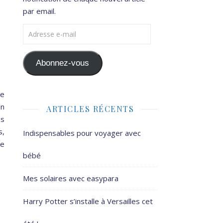
par email.
Adresse e-mail
Abonnez-vous
Je
en
ARTICLES RÉCENTS
es
s,
Indispensables pour voyager avec
me
bébé
Mes solaires avec easypara
Harry Potter s’installe à Versailles cet