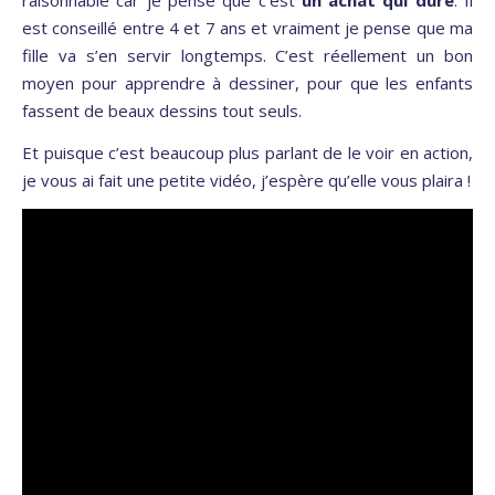
raisonnable car je pense que c’est
un achat qui dure
. Il
est conseillé entre 4 et 7 ans et vraiment je pense que ma
fille va s’en servir longtemps. C’est réellement un bon
moyen pour apprendre à dessiner, pour que les enfants
fassent de beaux dessins tout seuls.
Et puisque c’est beaucoup plus parlant de le voir en action,
je vous ai fait une petite vidéo, j’espère qu’elle vous plaira !