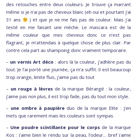
des retouches entre deux couleurs. Je trouve ça marrant
même si je n’ai pas de cheveux blanc (eh oui et pourtant j’ai
31 ans
) et que je ne me fais pas de couleur. Mais j’ai
testé en me faisant une mèche. Le mascara est de la
même couleur que mes cheveux donc ce n’est pas
flagrant, je m’attendais à quelque chose de plus clair. Par
contre cela part au shampoing donc vraiment temporaire.
–
un vernis Art déco
: alors là la couleur, j’adhère pas du
tout. Je l’ai porté une journée, ça m’a suffit. Il est beaucoup
trop orange, limite fluo, j’aime pas du tout
–
un rouge à lèvres
de la marque Bérangé : la couleur,
j’aime pas non plus, il est trop fade, pas du tout mon style.
–
une ombre à paupière
duo de la marque Elite : j’en
mets que rarement mais les couleurs sont sympas.
–
Une poudre scintillante pour le corps
de la marque
Kos : j’aime bien le rendu sur la peau, l’odeur… bref j’aime