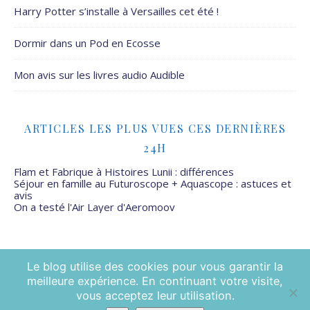
Harry Potter s’installe à Versailles cet été !
Dormir dans un Pod en Ecosse
Mon avis sur les livres audio Audible
ARTICLES LES PLUS VUES CES DERNIÈRES
24H
Flam et Fabrique à Histoires Lunii : différences
Séjour en famille au Futuroscope + Aquascope : astuces et
avis
On a testé l'Air Layer d'Aeromoov
Le blog utilise des cookies pour vous garantir la
meilleure expérience. En continuant votre visite,
Mamans Mais Pas Que - 2026 ©
vous acceptez leur utilisation.