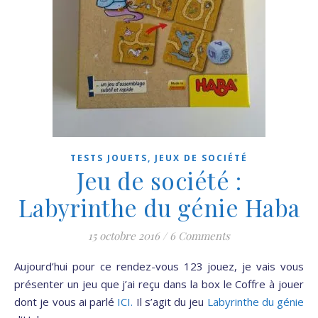
TESTS JOUETS, JEUX DE SOCIÉTÉ
Jeu de société :
Labyrinthe du génie Haba
15 octobre 2016
/
6 Comments
Aujourd’hui pour ce rendez-vous 123 jouez, je vais vous
présenter un jeu que j’ai reçu dans la box le Coffre à jouer
dont je vous ai parlé
ICI.
Il s’agit du jeu
Labyrinthe du génie