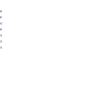
de
ur
ou
he
es
es
is