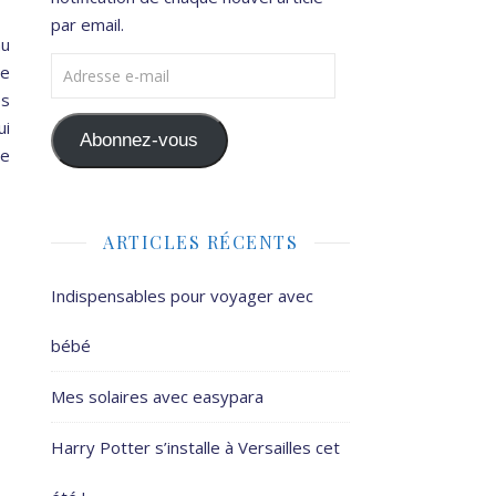
par email.
au
Adresse e-mail
ne
es
ui
Abonnez-vous
ue
ARTICLES RÉCENTS
Indispensables pour voyager avec
bébé
Mes solaires avec easypara
Harry Potter s’installe à Versailles cet