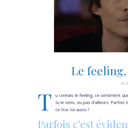
Le feeling,
26 j
T
u connais le feeling, ce sentiment qu
tu le sens, ou pas d’ailleurs. Parfois
ce truc toi aussi ?
Parfois c’est éviden