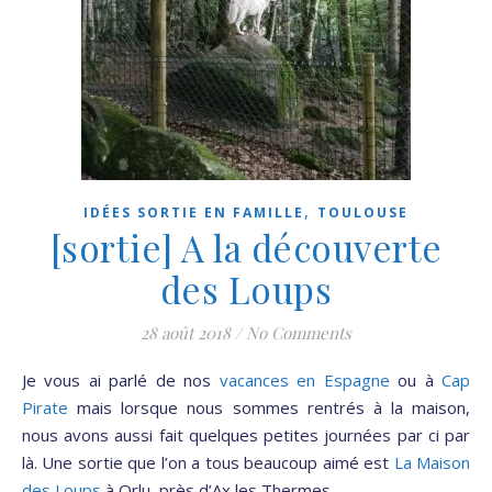
,
IDÉES SORTIE EN FAMILLE
TOULOUSE
[sortie] A la découverte
des Loups
28 août 2018
/
No Comments
Je vous ai parlé de nos
vacances en Espagne
ou à
Cap
Pirate
mais lorsque nous sommes rentrés à la maison,
nous avons aussi fait quelques petites journées par ci par
là. Une sortie que l’on a tous beaucoup aimé est
La Maison
des Loups
à Orlu, près d’Ax les Thermes.