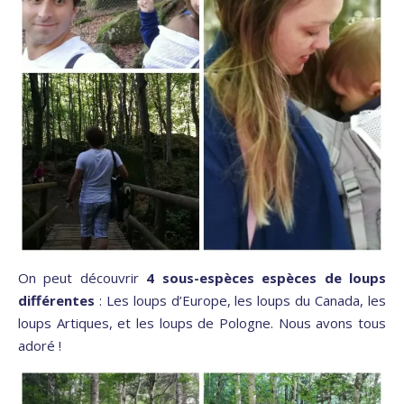
On peut découvrir
4 sous-espèces espèces de loups
différentes
: Les loups d’Europe, les loups du Canada, les
loups Artiques, et les loups de Pologne. Nous avons tous
adoré !