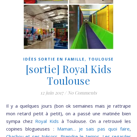
,
IDÉES SORTIE EN FAMILLE
TOULOUSE
[sortie] Royal Kids
Toulouse
12 juin 2017
/
No Comments
Il y a quelques jours (bon ok semaines mais je rattrape
mon retard petit à petit), on a passé une matinée bien
sympa chez
Royal Kids
à Toulouse. On a retrouvé les
copines blogueuses :
Maman… je sais pas quoi faire
,
Chachou et ses trésors
,
Prendre le temps
,
Les regarder