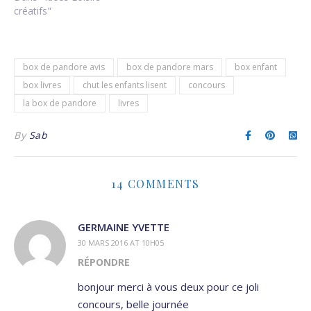
créatifs"
box de pandore avis
box de pandore mars
box enfant
box livres
chut les enfants lisent
concours
la box de pandore
livres
By
Sab
14 COMMENTS
GERMAINE YVETTE
30 MARS 2016 AT 10H05
RÉPONDRE
bonjour merci à vous deux pour ce joli
concours, belle journée